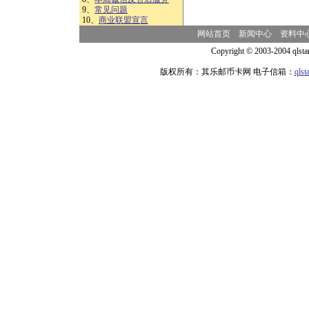
9、
常见问题
10、
商业联盟宣言
网站首页
新闻中心
资料中
Copyright © 2003-2004 qlsta
版权所有：其乐邮币卡网 电子信箱：
qls