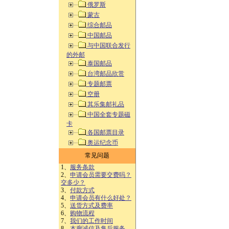
俄罗斯
蒙古
综合邮品
中国邮品
与中国联合发行
的外邮
泰国邮品
台湾邮品欣赏
专题邮票
空册
其乐集邮礼品
中国全套专题磁
卡
各国邮票目录
奥运纪念币
常见问题
1、
服务条款
2、
申请会员需要交费吗？
交多少？
3、
付款方式
4、
申请会员有什么好处？
5、
送货方式及费率
6、
购物流程
7、
我们的工作时间
8、
本廊诚信及售后服务