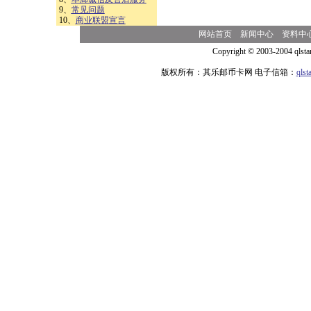
9、
常见问题
10、
商业联盟宣言
网站首页
新闻中心
资料中
Copyright © 2003-2004 qlsta
版权所有：其乐邮币卡网 电子信箱：
qls