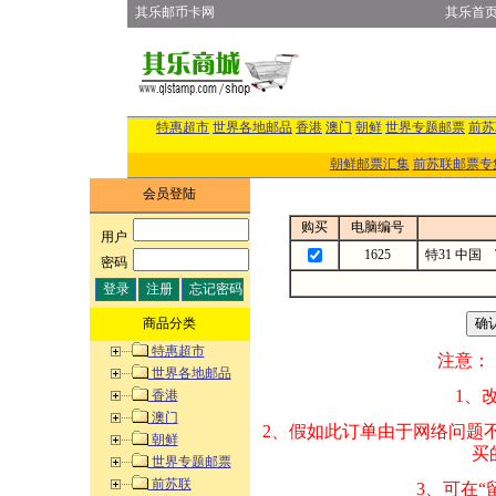
其乐邮币卡网
其乐首
特惠超市
世界各地邮品
香港
澳门
朝鲜
世界专题邮票
前苏
朝鲜邮票汇集
前苏联邮票专
会员登陆
购买
电脑编号
用户
:
1625
特31 中国
密码
:
商品分类
特惠超市
注意：
世界各地邮品
1、改变商品数量
香港
澳门
2、假如此订单由
朝鲜
买的邮品的“商
世界专题邮票
前苏联
3、可在“