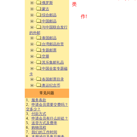
俄罗斯
类 方式告之
蒙古
综合邮品
作!
中国邮品
与中国联合发行
的外邮
泰国邮品
台湾邮品欣赏
专题邮票
空册
其乐集邮礼品
中国全套专题磁
卡
各国邮票目录
奥运纪念币
常见问题
1、
服务条款
2、
申请会员需要交费吗？
交多少？
3、
付款方式
4、
申请会员有什么好处？
5、
送货方式及费率
6、
购物流程
7、
我们的工作时间
8、
本廊诚信及售后服务