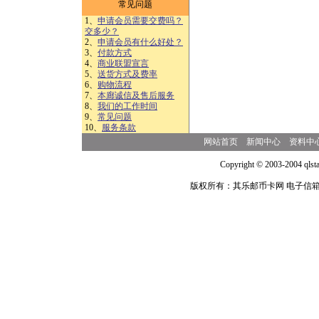
常见问题
1、
申请会员需要交费吗？
交多少？
2、
申请会员有什么好处？
3、
付款方式
4、
商业联盟宣言
5、
送货方式及费率
6、
购物流程
7、
本廊诚信及售后服务
8、
我们的工作时间
9、
常见问题
10、
服务条款
网站首页
新闻中心
资料中
Copyright © 2003-2004 qlsta
版权所有：其乐邮币卡网 电子信