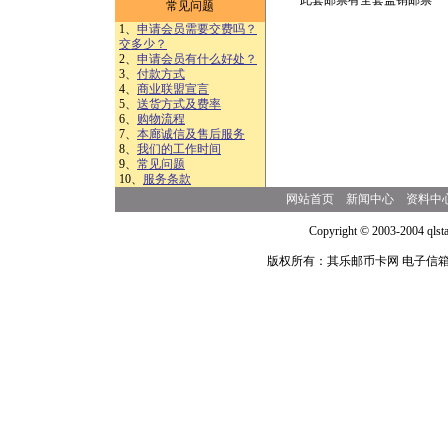
此套邮票有全套盖销邮票 （
常见问题
1、
申请会员需要交费吗？
交多少？
2、
申请会员有什么好处？
3、
付款方式
4、
商业联盟宣言
5、
送货方式及费率
6、
购物流程
7、
本廊诚信及售后服务
8、
我们的工作时间
9、
常见问题
10、
服务条款
网站首页
新闻中心
资料中
Copyright © 2003-2004 qlsta
版权所有：其乐邮币卡网 电子信