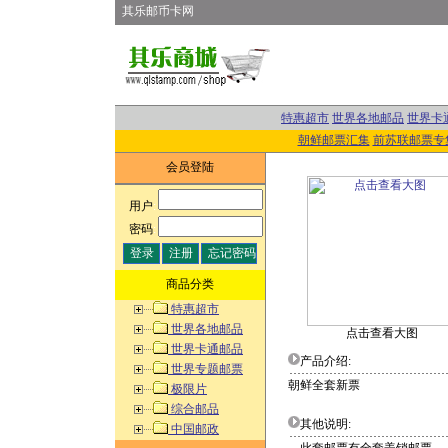
其乐邮币卡网
特惠超市
世界各地邮品
世界卡
朝鲜邮票汇集
前苏联邮票专
会员登陆
用户
:
密码
:
商品分类
特惠超市
世界各地邮品
点击查看大图
世界卡通邮品
产品介绍:
世界专题邮票
朝鲜全套新票
极限片
综合邮品
其他说明:
中国邮政