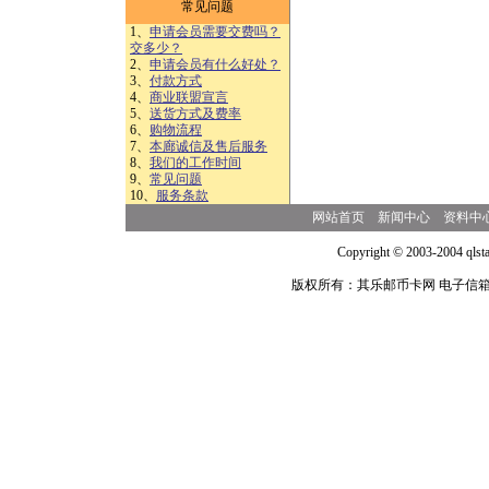
常见问题
1、
申请会员需要交费吗？
交多少？
2、
申请会员有什么好处？
3、
付款方式
4、
商业联盟宣言
5、
送货方式及费率
6、
购物流程
7、
本廊诚信及售后服务
8、
我们的工作时间
9、
常见问题
10、
服务条款
网站首页
新闻中心
资料中
Copyright © 2003-2004 qlsta
版权所有：其乐邮币卡网 电子信