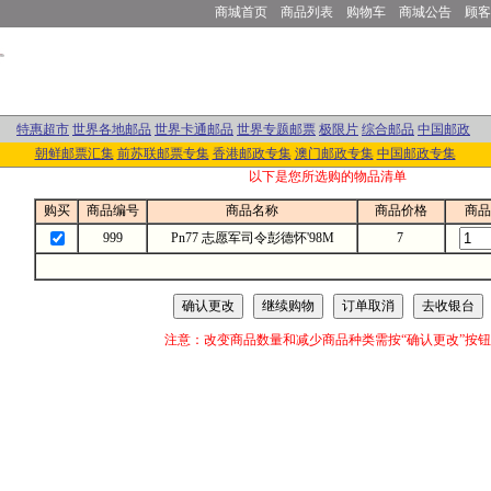
商城首页
商品列表
购物车
商城公告
顾客
特惠超市
世界各地邮品
世界卡通邮品
世界专题邮票
极限片
综合邮品
中国邮政
朝鲜邮票汇集
前苏联邮票专集
香港邮政专集
澳门邮政专集
中国邮政专集
以下是您所选购的物品清单
购买
商品编号
商品名称
商品价格
商品
999
Pn77 志愿军司令彭德怀'98M
7
注意：改变商品数量和减少商品种类需按“确认更改”按钮