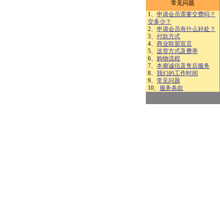
常见问题
1、
申请会员需要交费吗？
交多少？
2、
申请会员有什么好处？
3、
付款方式
4、
商业联盟宣言
5、
送货方式及费率
6、
购物流程
7、
本廊诚信及售后服务
8、
我们的工作时间
9、
常见问题
10、
服务条款