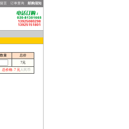
留言
订单查询
邮购须知
数量
总价
7元
总价格: 7 元
人民币