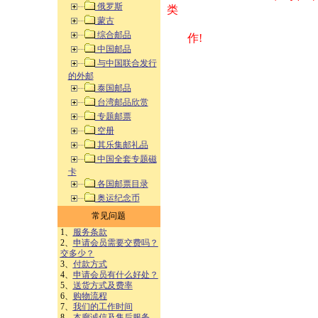
俄罗斯
类 方式告之
蒙古
综合邮品
作!
中国邮品
与中国联合发行
的外邮
泰国邮品
台湾邮品欣赏
专题邮票
空册
其乐集邮礼品
中国全套专题磁
卡
各国邮票目录
奥运纪念币
常见问题
1、
服务条款
2、
申请会员需要交费吗？
交多少？
3、
付款方式
4、
申请会员有什么好处？
5、
送货方式及费率
6、
购物流程
7、
我们的工作时间
8、
本廊诚信及售后服务