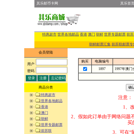
其乐邮币卡网
其乐首
特惠超市
世界各地邮品
香港
澳门
朝鲜
世界专题邮票
前苏
朝鲜邮票汇集
前苏联邮票专
会员登陆
购买
电脑编号
用户
:
1897
1997年澳
密码
:
商品分类
特惠超市
注意：
世界各地邮品
1、改变商品数量
香港
澳门
2、假如此订单由
朝鲜
买的邮品的“商
世界专题邮票
前苏联
3、可在“