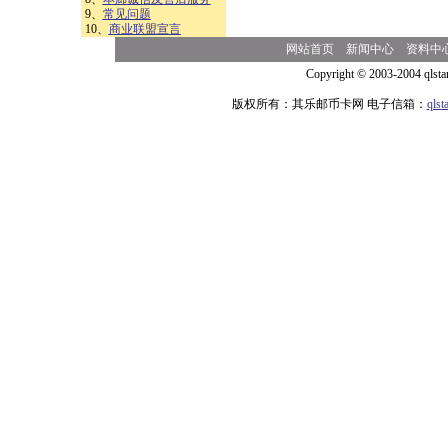
9、
常见问题
10、
商业联盟宣言
网站首页
新闻中心
资料中
Copyright © 2003-2004 qlsta
版权所有：其乐邮币卡网 电子信箱：
qls