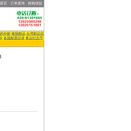
留言
订单查询
邮购须知
的外邮
泰国邮品
台湾邮品欣
卡
各国邮票目录
奥运纪念币
）