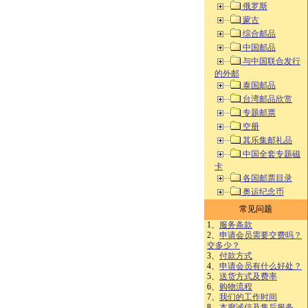
俄罗斯
蒙古
综合邮品
中国邮品
与中国联合发行
的外邮
泰国邮品
台湾邮品欣赏
专题邮票
空册
其乐集邮礼品
中国全套专题磁
卡
各国邮票目录
奥运纪念币
常见问题
1、
服务条款
2、
申请会员需要交费吗？
交多少？
3、
付款方式
4、
申请会员有什么好处？
5、
送货方式及费率
6、
购物流程
7、
我们的工作时间
8、
本廊诚信及售后服务