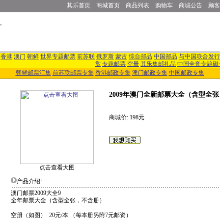
其乐首页
商城首页
商品列表
购物车
商城公告
顾客
香港
澳门
朝鲜
世界专题邮票
前苏联
俄罗斯
蒙古
综合邮品
中国邮品
与中国联合发行
赏
专题邮票
空册
其乐集邮礼品
中国全套专题磁
朝鲜邮票汇集
前苏联邮票专集
香港邮政专集
澳门邮政专集
中国邮政专集
2009年澳门全新邮票大全（含型全张
商城价: 198元
点击查看大图
产品介绍:
澳门邮票2009大全9
全年邮票大全（含型全张，不含册）
空册（如图） 20元/本 （每本册另附7元邮资）