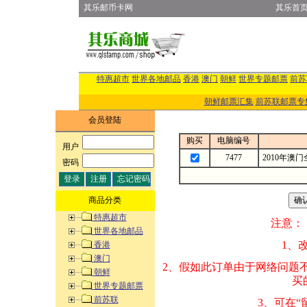
其乐邮币卡网
其乐首
特惠超市
世界各地邮品
香港
澳门
朝鲜
世界专题邮票
前苏
朝鲜邮票汇集
前苏联邮票专
会员登陆
购买
电脑编号
用户
:
7477
2010年澳
密码
:
商品分类
特惠超市
注意：
世界各地邮品
1、改变商品数量
香港
澳门
2、假如此订单由
朝鲜
买的邮品的“商
世界专题邮票
前苏联
3、可在“