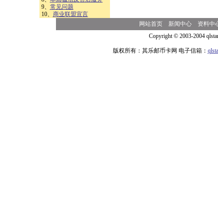
9、
常见问题
10、
商业联盟宣言
网站首页
新闻中心
资料中
Copyright © 2003-2004 qlsta
版权所有：其乐邮币卡网 电子信箱：
qls