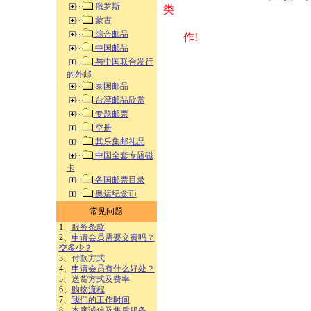
俄罗斯
类 方式告之
蒙古
综合邮品
作!
中国邮品
与中国联合发行
的外邮
泰国邮品
台湾邮品欣赏
专题邮票
空册
其乐集邮礼品
中国全套专题磁
卡
各国邮票目录
奥运纪念币
常见问题
1、
服务条款
2、
申请会员需要交费吗？
交多少？
3、
付款方式
4、
申请会员有什么好处？
5、
送货方式及费率
6、
购物流程
7、
我们的工作时间
8、
本廊诚信及售后服务