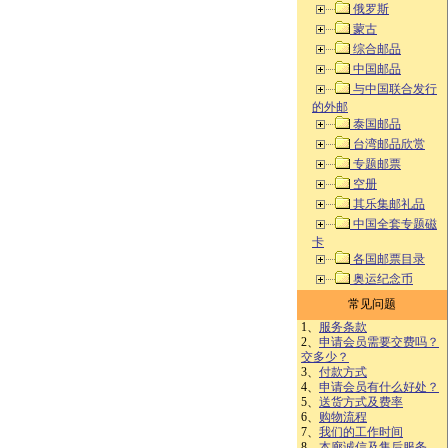
俄罗斯
蒙古
综合邮品
中国邮品
与中国联合发行
的外邮
泰国邮品
台湾邮品欣赏
专题邮票
空册
其乐集邮礼品
中国全套专题磁
卡
各国邮票目录
奥运纪念币
常见问题
1、
服务条款
2、
申请会员需要交费吗？
交多少？
3、
付款方式
4、
申请会员有什么好处？
5、
送货方式及费率
6、
购物流程
7、
我们的工作时间
8、
本廊诚信及售后服务