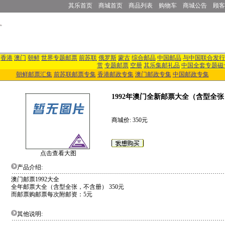
其乐首页
商城首页
商品列表
购物车
商城公告
顾客
香港
澳门
朝鲜
世界专题邮票
前苏联
俄罗斯
蒙古
综合邮品
中国邮品
与中国联合发行
赏
专题邮票
空册
其乐集邮礼品
中国全套专题磁
朝鲜邮票汇集
前苏联邮票专集
香港邮政专集
澳门邮政专集
中国邮政专集
1992年澳门全新邮票大全（含型全张
商城价: 350元
点击查看大图
产品介绍:
澳门邮票1992大全
全年邮票大全（含型全张，不含册） 350元
而邮票购邮票每次附邮资：5元
其他说明: