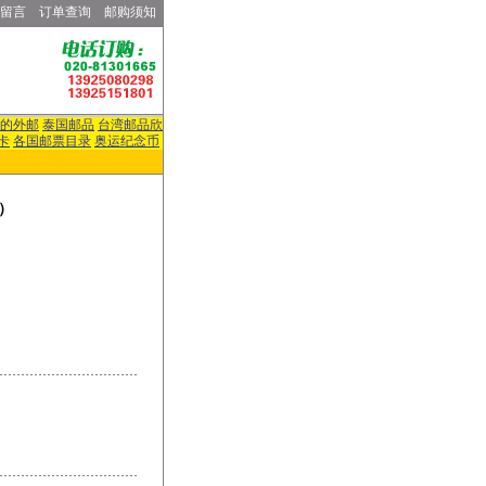
留言
订单查询
邮购须知
的外邮
泰国邮品
台湾邮品欣
卡
各国邮票目录
奥运纪念币
）