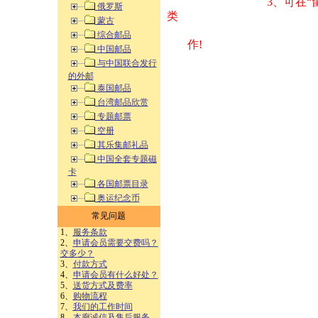
3、可在“
俄罗斯
类 方式告之
蒙古
综合邮品
作!
中国邮品
与中国联合发行
的外邮
泰国邮品
台湾邮品欣赏
专题邮票
空册
其乐集邮礼品
中国全套专题磁
卡
各国邮票目录
奥运纪念币
常见问题
1、
服务条款
2、
申请会员需要交费吗？
交多少？
3、
付款方式
4、
申请会员有什么好处？
5、
送货方式及费率
6、
购物流程
7、
我们的工作时间
8、
本廊诚信及售后服务