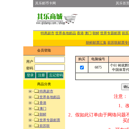
其乐邮币卡网
其乐首
特惠超市
世界各地邮品
香港
澳门
朝鲜
世界专题邮票
前苏
朝鲜邮票汇集
前苏联邮票专
会员登陆
购买
电脑编号
用户
:
个61 铸就
6875
密码
:
中国体育
商品分类
特惠超市
注意：
世界各地邮品
香港
1、改变商品数量
澳门
朝鲜
2、假如此订单由
世界专题邮票
买的邮品的“商
前苏联