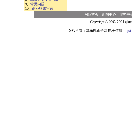
9、
常见问题
10、
商业联盟宣言
网站首页
新闻中心
资料中
Copyright © 2003-2004 qlsta
版权所有：其乐邮币卡网 电子信箱：
qls