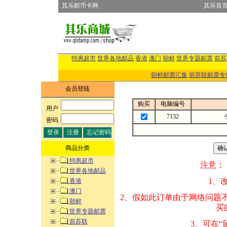
其乐邮币卡网
其乐首
特惠超市
世界各地邮品
香港
澳门
朝鲜
世界专题邮票
前苏
朝鲜邮票汇集
前苏联邮票专
会员登陆
购买
电脑编号
用户
:
7132
密码
:
商品分类
特惠超市
注意：
世界各地邮品
1、改变商品数量
香港
澳门
2、假如此订单由
朝鲜
买的邮品的“商
世界专题邮票
前苏联
3、可在“