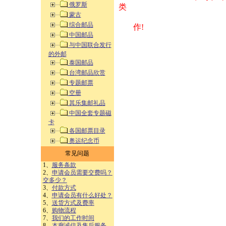
俄罗斯
类 方式告之
蒙古
综合邮品
作!
中国邮品
与中国联合发行
的外邮
泰国邮品
台湾邮品欣赏
专题邮票
空册
其乐集邮礼品
中国全套专题磁
卡
各国邮票目录
奥运纪念币
常见问题
1、
服务条款
2、
申请会员需要交费吗？
交多少？
3、
付款方式
4、
申请会员有什么好处？
5、
送货方式及费率
6、
购物流程
7、
我们的工作时间
8、
本廊诚信及售后服务