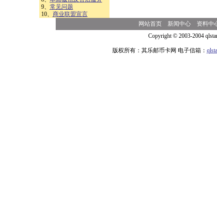
9、
常见问题
10、
商业联盟宣言
网站首页
新闻中心
资料中
Copyright © 2003-2004 qlsta
版权所有：其乐邮币卡网 电子信箱：
qls