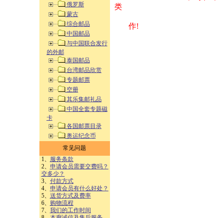
俄罗斯
类 方式告之
蒙古
综合邮品
作!
中国邮品
与中国联合发行
的外邮
泰国邮品
台湾邮品欣赏
专题邮票
空册
其乐集邮礼品
中国全套专题磁
卡
各国邮票目录
奥运纪念币
常见问题
1、
服务条款
2、
申请会员需要交费吗？
交多少？
3、
付款方式
4、
申请会员有什么好处？
5、
送货方式及费率
6、
购物流程
7、
我们的工作时间
8、
本廊诚信及售后服务