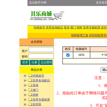
其乐邮币卡网
其乐首
特惠超市
世界各地邮品
香港
澳门
朝鲜
世界专题邮票
前苏
朝鲜邮票汇集
前苏联邮票专
会员登陆
购买
电脑编号
用户
:
6856
个5
密码
:
商品分类
特惠超市
注意：
世界各地邮品
1、改变商品数量
香港
澳门
2、假如此订单由
朝鲜
买的邮品的“商
世界专题邮票
前苏联
3、可在“