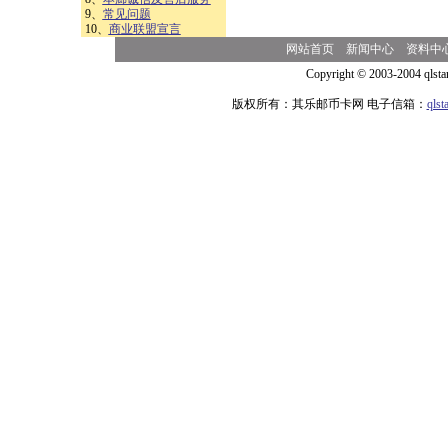
9、
常见问题
10、
商业联盟宣言
网站首页
新闻中心
资料中
Copyright © 2003-2004 qlsta
版权所有：其乐邮币卡网 电子信箱：
qls