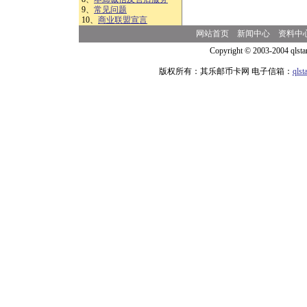
9、
常见问题
10、
商业联盟宣言
网站首页
新闻中心
资料中
Copyright © 2003-2004 qlsta
版权所有：其乐邮币卡网 电子信箱：
qls