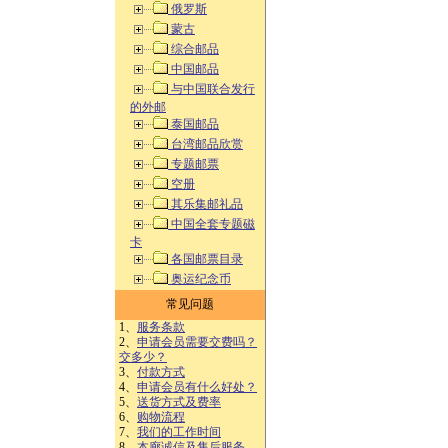
俄罗斯
蒙古
综合邮品
中国邮品
与中国联合发行
的外邮
泰国邮品
台湾邮品欣赏
专题邮票
空册
其乐集邮礼品
中国全套专题磁
卡
各国邮票目录
奥运纪念币
常见问题
1、
服务条款
2、
申请会员需要交费吗？
交多少？
3、
付款方式
4、
申请会员有什么好处？
5、
送货方式及费率
6、
购物流程
7、
我们的工作时间
8、
本廊诚信及售后服务