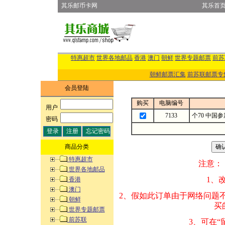
其乐邮币卡网
其乐首
特惠超市
世界各地邮品
香港
澳门
朝鲜
世界专题邮票
前苏
朝鲜邮票汇集
前苏联邮票专
会员登陆
购买
电脑编号
用户
:
7133
个70 中国
密码
:
商品分类
特惠超市
注意：
世界各地邮品
1、改变商品数量
香港
澳门
2、假如此订单由
朝鲜
买的邮品的“商
世界专题邮票
前苏联
3、可在“