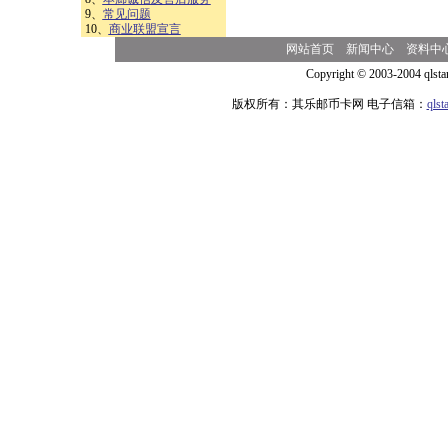
9、
常见问题
10、
商业联盟宣言
网站首页
新闻中心
资料中
Copyright © 2003-2004 qlsta
版权所有：其乐邮币卡网 电子信箱：
qls