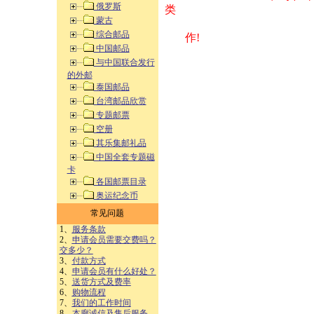
俄罗斯
类 方式告之
蒙古
综合邮品
作!
中国邮品
与中国联合发行
的外邮
泰国邮品
台湾邮品欣赏
专题邮票
空册
其乐集邮礼品
中国全套专题磁
卡
各国邮票目录
奥运纪念币
常见问题
1、
服务条款
2、
申请会员需要交费吗？
交多少？
3、
付款方式
4、
申请会员有什么好处？
5、
送货方式及费率
6、
购物流程
7、
我们的工作时间
8、
本廊诚信及售后服务