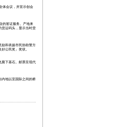
次全体会议，并宣示创会
专业的签证服务。产地来
的货运码头，显示当时货
奖励和表扬市民协助警方
良好公民奖」奖状。
飞奠下基石。邮票呈现代
与内地以至国际之间的桥