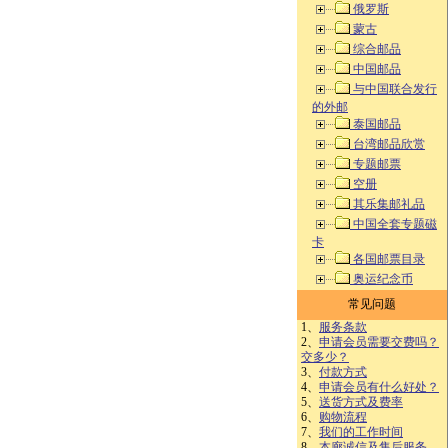
俄罗斯
蒙古
综合邮品
中国邮品
与中国联合发行
的外邮
泰国邮品
台湾邮品欣赏
专题邮票
空册
其乐集邮礼品
中国全套专题磁
卡
各国邮票目录
奥运纪念币
常见问题
1、
服务条款
2、
申请会员需要交费吗？
交多少？
3、
付款方式
4、
申请会员有什么好处？
5、
送货方式及费率
6、
购物流程
7、
我们的工作时间
8、
本廊诚信及售后服务