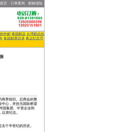
留言
订单查询
邮购须知
的外邮
泰国邮品
台湾邮品欣
卡
各国邮票目录
奥运纪念币
型张
的商界组织。总商会的整
业中心，并担当国际桥梁
罗跨国集团、中资企业和
，以资纪念。
过去个半世纪的历史。