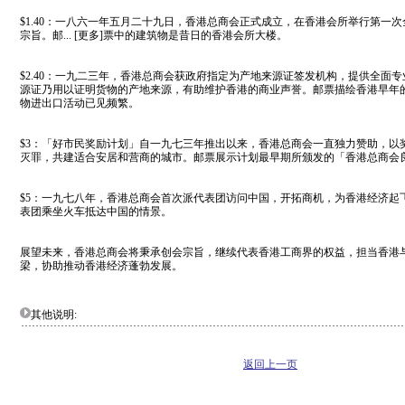
$1.40：一八六一年五月二十九日，香港总商会正式成立，在香港会所举行第一
宗旨。邮... [更多]票中的建筑物是昔日的香港会所大楼。
$2.40：一九二三年，香港总商会获政府指定为产地来源证签发机构，提供全面
源证乃用以证明货物的产地来源，有助维护香港的商业声誉。邮票描绘香港早年
物进出口活动已见频繁。
$3：「好市民奖励计划」自一九七三年推出以来，香港总商会一直独力赞助，以
灭罪，共建适合安居和营商的城市。邮票展示计划最早期所颁发的「香港总商会
$5：一九七八年，香港总商会首次派代表团访问中国，开拓商机，为香港经济起
表团乘坐火车抵达中国的情景。
展望未来，香港总商会将秉承创会宗旨，继续代表香港工商界的权益，担当香港
梁，协助推动香港经济蓬勃发展。
其他说明:
返回上一页