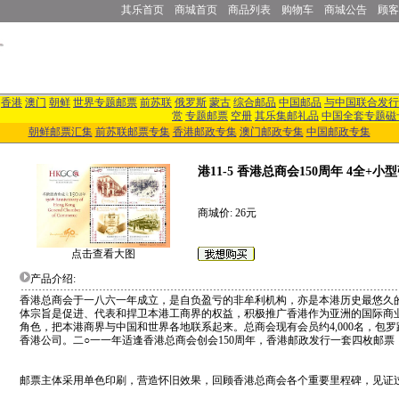
其乐首页
商城首页
商品列表
购物车
商城公告
顾客
香港
澳门
朝鲜
世界专题邮票
前苏联
俄罗斯
蒙古
综合邮品
中国邮品
与中国联合发行
赏
专题邮票
空册
其乐集邮礼品
中国全套专题磁
朝鲜邮票汇集
前苏联邮票专集
香港邮政专集
澳门邮政专集
中国邮政专集
港11-5 香港总商会150周年 4全+小
商城价: 26元
点击查看大图
产品介绍:
香港总商会于一八六一年成立，是自负盈亏的非牟利机构，亦是本港历史最悠久
体宗旨是促进、代表和捍卫本港工商界的权益，积极推广香港作为亚洲的国际商
角色，把本港商界与中国和世界各地联系起来。总商会现有会员约4,000名，包
香港公司。二○一一年适逢香港总商会创会150周年，香港邮政发行一套四枚邮票
邮票主体采用单色印刷，营造怀旧效果，回顾香港总商会各个重要里程碑，见证