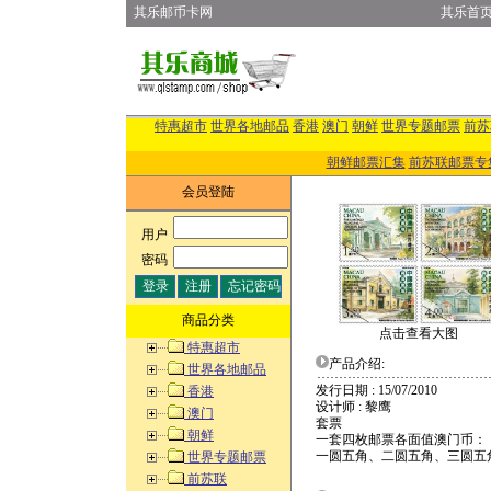
其乐邮币卡网
其乐首
特惠超市
世界各地邮品
香港
澳门
朝鲜
世界专题邮票
前苏
朝鲜邮票汇集
前苏联邮票专
会员登陆
用户
:
密码
:
商品分类
点击查看大图
特惠超市
产品介绍:
世界各地邮品
发行日期 : 15/07/2010
香港
设计师 : 黎鹰
澳门
套票
朝鲜
一套四枚邮票各面值澳门币：
一圆五角、二圆五角、三圆五
世界专题邮票
前苏联