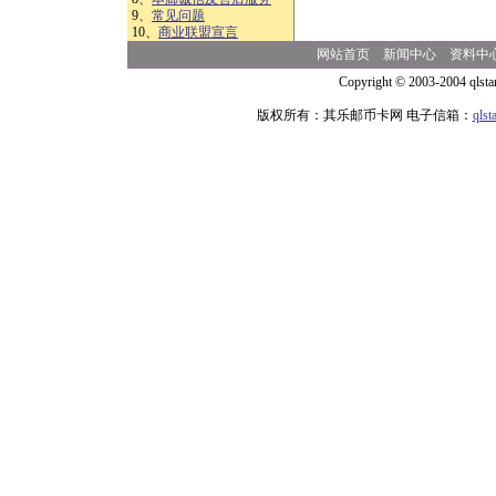
9、
常见问题
10、
商业联盟宣言
网站首页
新闻中心
资料中
Copyright © 2003-2004 qlsta
版权所有：其乐邮币卡网 电子信箱：
qls