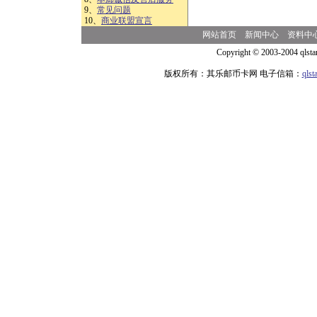
9、
常见问题
10、
商业联盟宣言
网站首页
新闻中心
资料中
Copyright © 2003-2004 qlsta
版权所有：其乐邮币卡网 电子信箱：
qls