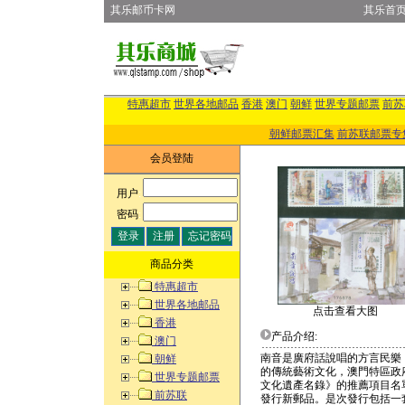
其乐邮币卡网
其乐首
特惠超市
世界各地邮品
香港
澳门
朝鲜
世界专题邮票
前苏
朝鲜邮票汇集
前苏联邮票专
会员登陆
用户
:
密码
:
商品分类
特惠超市
世界各地邮品
点击查看大图
香港
产品介绍:
澳门
南音是廣府話說唱的方言民樂
朝鲜
的傳統藝術文化，澳門特區政
世界专题邮票
文化遺產名錄》的推薦項目名
前苏联
發行新郵品。是次發行包括一