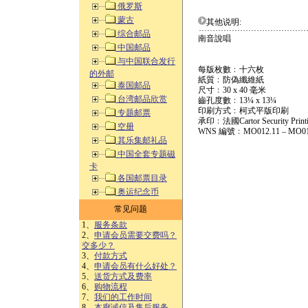
俄罗斯
蒙古
其他说明:
综合邮品
南音說唱
中国邮品
与中国联合发行
每版枚數﹕十六枚
的外邮
紙質﹕防偽纖維紙
泰国邮品
尺寸﹕30 x 40 毫米
台湾邮品欣赏
齒孔度數﹕13¼ x 13¼
印刷方式﹕柯式平版印刷
专题邮票
承印﹕法國Cartor Security Print
空册
WNS 編號﹕MO012.11 – MO01
其乐集邮礼品
中国全套专题磁
卡
各国邮票目录
奥运纪念币
常见问题
1、
服务条款
2、
申请会员需要交费吗？
交多少？
3、
付款方式
4、
申请会员有什么好处？
5、
送货方式及费率
6、
购物流程
7、
我们的工作时间
8、
本廊诚信及售后服务