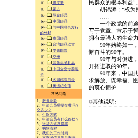
民群众的根本利益”
俄罗斯
胡锦涛：“权为民
蒙古
综合邮品
……
中国邮品
一个政党的前途命
与中国联合发行
写于党章、宣示于
的外邮
拥有最强大的生命
泰国邮品
90年始终如一，
台湾邮品欣赏
专题邮票
懈奋斗的90年。
空册
90年与时俱进，
其乐集邮礼品
开拓进取的90年。
中国全套专题磁
90年来，中国共
卡
求解放、谋幸福、
各国邮票目录
奥运纪念币
的衷心拥护……
常见问题
1、
服务条款
其他说明:
2、
申请会员需要交费吗？
交多少？
3、
付款方式
4、
申请会员有什么好处？
5、
送货方式及费率
6、
购物流程
7、
我们的工作时间
8、
本廊诚信及售后服务