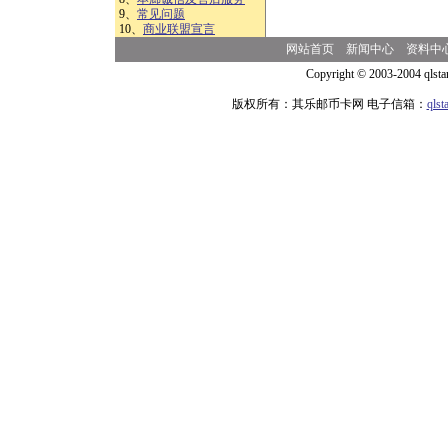
9、
常见问题
10、
商业联盟宣言
网站首页
新闻中心
资料中
Copyright © 2003-2004 qlsta
版权所有：其乐邮币卡网 电子信箱：
qls