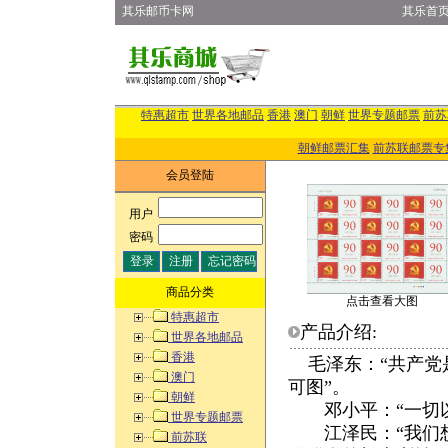
其乐邮币卡网
其乐首
特惠超市
世界各地邮品
香港
澳门
朝鲜
世界专题邮票
前苏
朝鲜邮票汇集
前苏联邮票专
会员登陆
用户
:
密码
:
商品分类
点击查看大图
特惠超市
产品介绍:
世界各地邮品
香港
毛泽东：“共产党
澳门
可图”。
朝鲜
邓小平：“一切以
世界专题邮票
江泽民：“我们想
前苏联