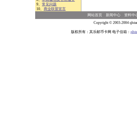
9、
常见问题
10、
商业联盟宣言
网站首页
新闻中心
资料中
Copyright © 2003-2004 qlsta
版权所有：其乐邮币卡网 电子信箱：
qls