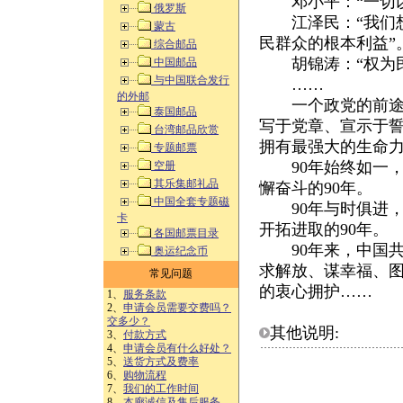
邓小平：“一切以
俄罗斯
江泽民：“我们想
蒙古
民群众的根本利益”
综合邮品
胡锦涛：“权为民
中国邮品
与中国联合发行
……
的外邮
一个政党的前途命
泰国邮品
写于党章、宣示于
台湾邮品欣赏
拥有最强大的生命
专题邮票
90年始终如一，
空册
其乐集邮礼品
懈奋斗的90年。
中国全套专题磁
90年与时俱进，
卡
开拓进取的90年。
各国邮票目录
90年来，中国共
奥运纪念币
求解放、谋幸福、
常见问题
的衷心拥护……
1、
服务条款
2、
申请会员需要交费吗？
交多少？
其他说明:
3、
付款方式
4、
申请会员有什么好处？
5、
送货方式及费率
6、
购物流程
7、
我们的工作时间
8、
本廊诚信及售后服务