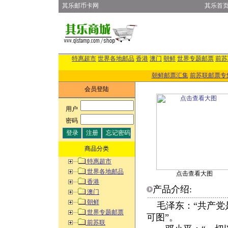
其乐邮币卡网
其乐首
特惠超市
世界各地邮品
香港
澳门
朝鲜
世界专题邮票
前苏
朝鲜邮票汇集
前苏联邮票专
会员登陆
用户
:
密码
:
商品分类
特惠超市
世界各地邮品
点击查看大图
香港
产品介绍:
澳门
朝鲜
毛泽东：“共产党
世界专题邮票
可图”。
前苏联