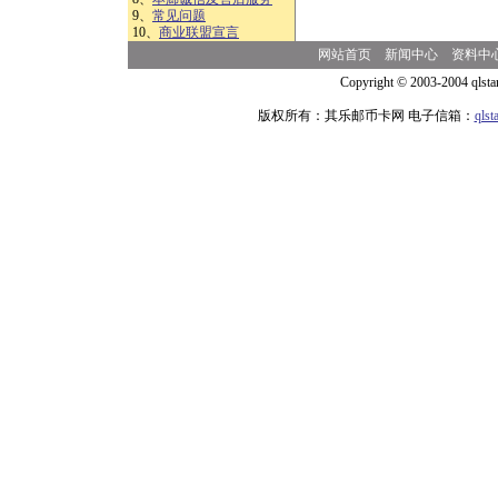
9、
常见问题
10、
商业联盟宣言
网站首页
新闻中心
资料中
Copyright © 2003-2004 qlsta
版权所有：其乐邮币卡网 电子信箱：
qls