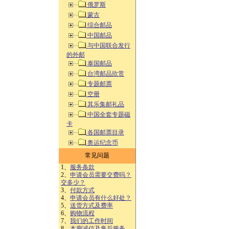
俄罗斯
蒙古
综合邮品
中国邮品
与中国联合发行
的外邮
泰国邮品
台湾邮品欣赏
专题邮票
空册
其乐集邮礼品
中国全套专题磁
卡
各国邮票目录
奥运纪念币
常见问题
1、
服务条款
2、
申请会员需要交费吗？
交多少？
3、
付款方式
4、
申请会员有什么好处？
5、
送货方式及费率
6、
购物流程
7、
我们的工作时间
8、
本廊诚信及售后服务