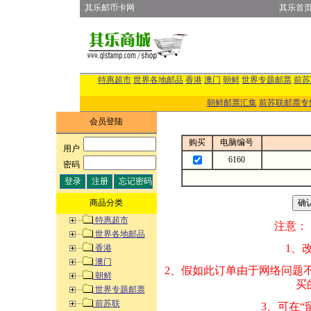
其乐邮币卡网
其乐首
特惠超市
世界各地邮品
香港
澳门
朝鲜
世界专题邮票
前苏
朝鲜邮票汇集
前苏联邮票专
会员登陆
购买
电脑编号
用户
:
6160
密码
:
商品分类
特惠超市
注意：
世界各地邮品
1、改变商品数量
香港
澳门
2、假如此订单由
朝鲜
买的邮品的“商
世界专题邮票
前苏联
3、可在“