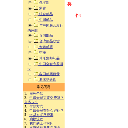
俄罗斯
类 方式告之
蒙古
综合邮品
作!
中国邮品
与中国联合发行
的外邮
泰国邮品
台湾邮品欣赏
专题邮票
空册
其乐集邮礼品
中国全套专题磁
卡
各国邮票目录
奥运纪念币
常见问题
1、
服务条款
2、
申请会员需要交费吗？
交多少？
3、
付款方式
4、
申请会员有什么好处？
5、
送货方式及费率
6、
购物流程
7、
我们的工作时间
8、
本廊诚信及售后服务