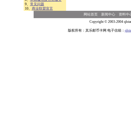
9、
常见问题
10、
商业联盟宣言
网站首页
新闻中心
资料中
Copyright © 2003-2004 qlsta
版权所有：其乐邮币卡网 电子信箱：
qls