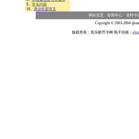
9、
常见问题
10、
商业联盟宣言
网站首页
新闻中心
资料中
Copyright © 2003-2004 qlsta
版权所有：其乐邮币卡网 电子信箱：
qls