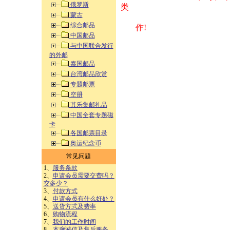
俄罗斯
类 方式告之
蒙古
综合邮品
作!
中国邮品
与中国联合发行
的外邮
泰国邮品
台湾邮品欣赏
专题邮票
空册
其乐集邮礼品
中国全套专题磁
卡
各国邮票目录
奥运纪念币
常见问题
1、
服务条款
2、
申请会员需要交费吗？
交多少？
3、
付款方式
4、
申请会员有什么好处？
5、
送货方式及费率
6、
购物流程
7、
我们的工作时间
8、
本廊诚信及售后服务