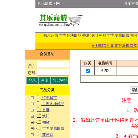
其乐邮币卡网
其乐首
特惠超市
世界各地邮品
香港
澳门
朝鲜
世界专题邮票
前苏
朝鲜邮票汇集
前苏联邮票专
会员登陆
购买
电脑编号
用户
:
6152
密码
:
商品分类
特惠超市
注意：
世界各地邮品
1、改变商品数量
香港
澳门
2、假如此订单由
朝鲜
买的邮品的“商
世界专题邮票
前苏联
3、可在“