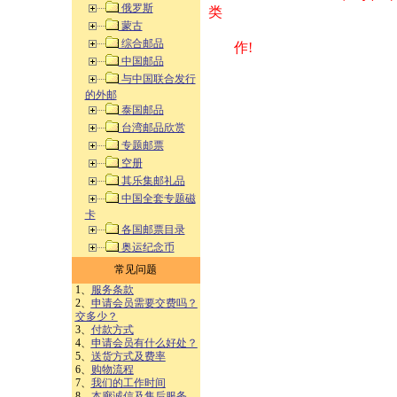
俄罗斯
类 方式告之
蒙古
综合邮品
作!
中国邮品
与中国联合发行
的外邮
泰国邮品
台湾邮品欣赏
专题邮票
空册
其乐集邮礼品
中国全套专题磁
卡
各国邮票目录
奥运纪念币
常见问题
1、
服务条款
2、
申请会员需要交费吗？
交多少？
3、
付款方式
4、
申请会员有什么好处？
5、
送货方式及费率
6、
购物流程
7、
我们的工作时间
8、
本廊诚信及售后服务