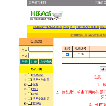
其乐邮币卡网
其乐首
特惠超市
世界各地邮品
香港
澳门
朝鲜
世界专题邮票
前苏
朝鲜邮票汇集
前苏联邮票专
会员登陆
购买
电脑编号
用户
:
6166
密码
:
商品分类
特惠超市
注意：
世界各地邮品
1、改变商品数量
香港
澳门
2、假如此订单由
朝鲜
买的邮品的“商
世界专题邮票
前苏联
3、可在“