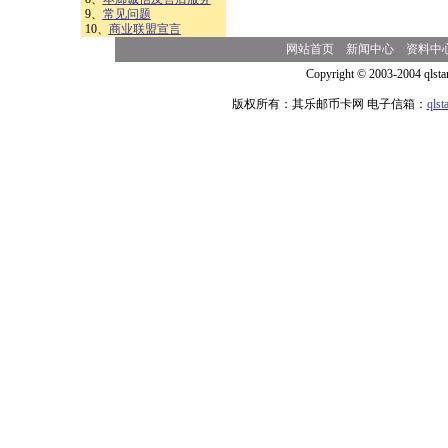
9、
常见问题
10、
商业联盟宣言
网站首页
新闻中心
资料中
Copyright © 2003-2004 qlsta
版权所有：其乐邮币卡网 电子信箱：
qls