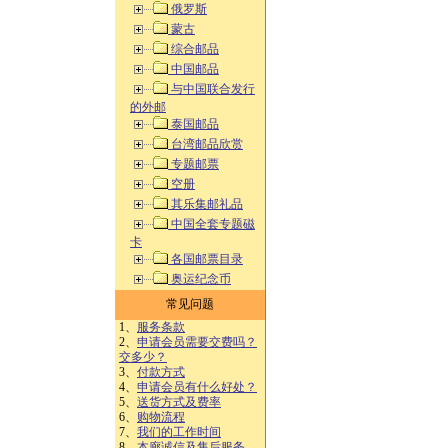
俄罗斯
蒙古
综合邮品
中国邮品
与中国联合发行
的外邮
泰国邮品
台湾邮品欣赏
专题邮票
空册
其乐集邮礼品
中国全套专题磁
卡
各国邮票目录
奥运纪念币
常见问题
1、
服务条款
2、
申请会员需要交费吗？
交多少？
3、
付款方式
4、
申请会员有什么好处？
5、
送货方式及费率
6、
购物流程
7、
我们的工作时间
8、
本廊诚信及售后服务