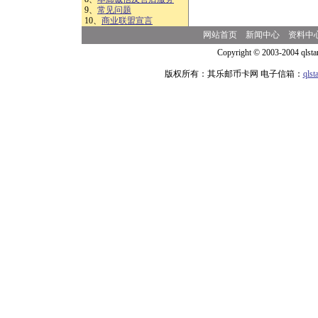
9、
常见问题
10、
商业联盟宣言
网站首页
新闻中心
资料中
Copyright © 2003-2004 qlsta
版权所有：其乐邮币卡网 电子信箱：
qls