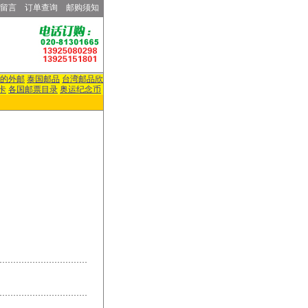
留言
订单查询
邮购须知
的外邮
泰国邮品
台湾邮品欣
卡
各国邮票目录
奥运纪念币