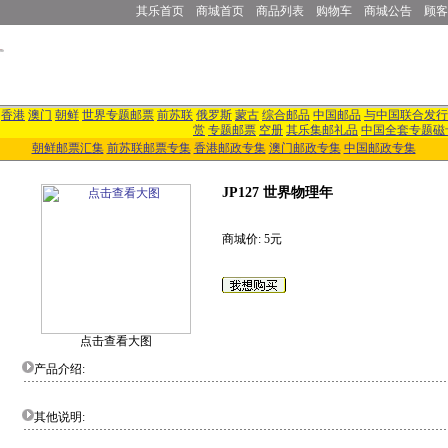
其乐首页
商城首页
商品列表
购物车
商城公告
顾客
香港
澳门
朝鲜
世界专题邮票
前苏联
俄罗斯
蒙古
综合邮品
中国邮品
与中国联合发行
赏
专题邮票
空册
其乐集邮礼品
中国全套专题磁
朝鲜邮票汇集
前苏联邮票专集
香港邮政专集
澳门邮政专集
中国邮政专集
JP127 世界物理年
商城价: 5元
点击查看大图
产品介绍:
其他说明: