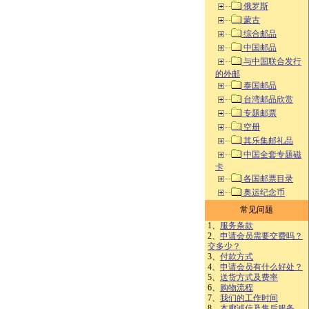
俄罗斯
蒙古
综合邮品
中国邮品
与中国联合发行
的外邮
泰国邮品
台湾邮品欣赏
专题邮票
空册
其乐集邮礼品
中国全套专题磁
卡
各国邮票目录
奥运纪念币
常见问题
1、
服务条款
2、
申请会员需要交费吗？
交多少？
3、
付款方式
4、
申请会员有什么好处？
5、
送货方式及费率
6、
购物流程
7、
我们的工作时间
8、
本廊诚信及售后服务