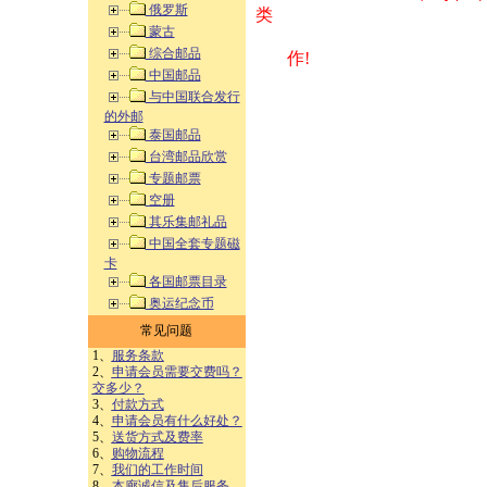
俄罗斯
类 方式告之
蒙古
综合邮品
作!
中国邮品
与中国联合发行
的外邮
泰国邮品
台湾邮品欣赏
专题邮票
空册
其乐集邮礼品
中国全套专题磁
卡
各国邮票目录
奥运纪念币
常见问题
1、
服务条款
2、
申请会员需要交费吗？
交多少？
3、
付款方式
4、
申请会员有什么好处？
5、
送货方式及费率
6、
购物流程
7、
我们的工作时间
8、
本廊诚信及售后服务