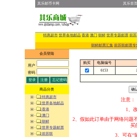
其乐邮币卡网
其乐首
特惠超市
世界各地邮品
香港
澳门
朝鲜
世界专题邮票
前苏
朝鲜邮票汇集
前苏联邮票专
会员登陆
购买
电脑编号
用户
:
6153
密码
:
商品分类
特惠超市
注意：
世界各地邮品
1、改变商品数量
香港
澳门
2、假如此订单由
朝鲜
买的邮品的“商
世界专题邮票
前苏联
3、可在“