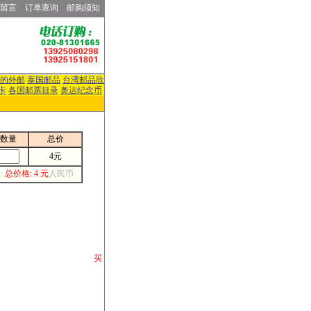
留言
订单查询
邮购须知
的外邮
泰国邮品
台湾邮品欣
卡
各国邮票目录
奥运纪念币
数量
总价
4元
总价格: 4 元
人民币
请你将你购 买
或打电话等各类