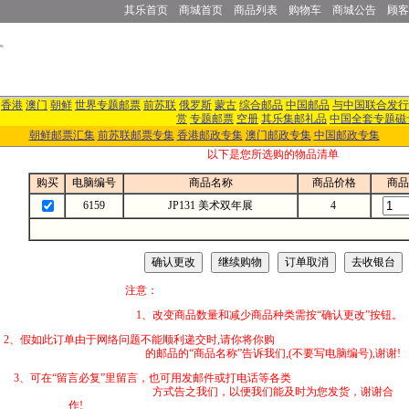
其乐首页
商城首页
商品列表
购物车
商城公告
顾客
香港
澳门
朝鲜
世界专题邮票
前苏联
俄罗斯
蒙古
综合邮品
中国邮品
与中国联合发行
赏
专题邮票
空册
其乐集邮礼品
中国全套专题磁
朝鲜邮票汇集
前苏联邮票专集
香港邮政专集
澳门邮政专集
中国邮政专集
以下是您所选购的物品清单
购买
电脑编号
商品名称
商品价格
商品
6159
JP131 美术双年展
4
注意：
1、改变商品数量和减少商品种类需按“确认更改”按钮。
2、假如此订单由于网络问题不能顺利递交时,
的邮品的“商品名称”告诉我们,(不要写电脑编号),谢谢!
3、可在“留言必复”里留言，也可用发邮件
方式告之我们，以便我们能及时为您发货，谢谢合
作!