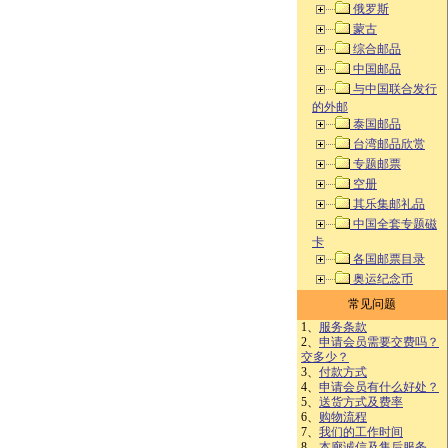
俄罗斯
蒙古
综合邮品
中国邮品
与中国联合发行
的外邮
泰国邮品
台湾邮品欣赏
专题邮票
空册
其乐集邮礼品
中国全套专题磁
卡
各国邮票目录
奥运纪念币
常见问题
1、
服务条款
2、
申请会员需要交费吗？
交多少？
3、
付款方式
4、
申请会员有什么好处？
5、
送货方式及费率
6、
购物流程
7、
我们的工作时间
8、
本廊诚信及售后服务