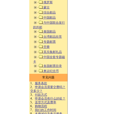
俄罗斯
蒙古
综合邮品
中国邮品
与中国联合发行
的外邮
泰国邮品
台湾邮品欣赏
专题邮票
空册
其乐集邮礼品
中国全套专题磁
卡
各国邮票目录
奥运纪念币
常见问题
1、
服务条款
2、
申请会员需要交费吗？
交多少？
3、
付款方式
4、
申请会员有什么好处？
5、
送货方式及费率
6、
购物流程
7、
我们的工作时间
8、
本廊诚信及售后服务