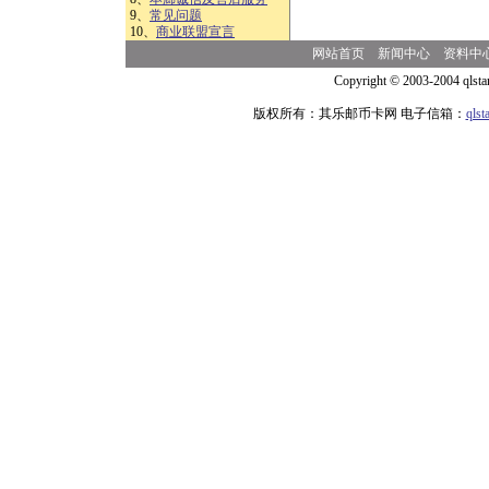
9、
常见问题
10、
商业联盟宣言
网站首页
新闻中心
资料中
Copyright © 2003-2004 qlsta
版权所有：其乐邮币卡网 电子信箱：
qls