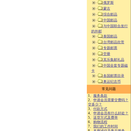
俄罗斯
蒙古
综合邮品
中国邮品
与中国联合发行
的外邮
泰国邮品
台湾邮品欣赏
专题邮票
空册
其乐集邮礼品
中国全套专题磁
卡
各国邮票目录
奥运纪念币
常见问题
1、
服务条款
2、
申请会员需要交费吗？
交多少？
3、
付款方式
4、
申请会员有什么好处？
5、
送货方式及费率
6、
购物流程
7、
我们的工作时间
8、
本廊诚信及售后服务