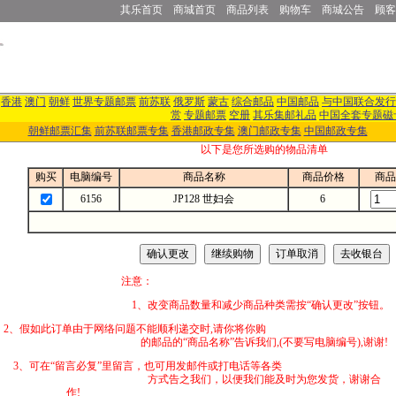
其乐首页
商城首页
商品列表
购物车
商城公告
顾客
香港
澳门
朝鲜
世界专题邮票
前苏联
俄罗斯
蒙古
综合邮品
中国邮品
与中国联合发行
赏
专题邮票
空册
其乐集邮礼品
中国全套专题磁
朝鲜邮票汇集
前苏联邮票专集
香港邮政专集
澳门邮政专集
中国邮政专集
以下是您所选购的物品清单
购买
电脑编号
商品名称
商品价格
商品
6156
JP128 世妇会
6
注意：
1、改变商品数量和减少商品种类需按“确认更改”按钮。
2、假如此订单由于网络问题不能顺利递交时,
的邮品的“商品名称”告诉我们,(不要写电脑编号),谢谢!
3、可在“留言必复”里留言，也可用发邮件
方式告之我们，以便我们能及时为您发货，谢谢合
作!