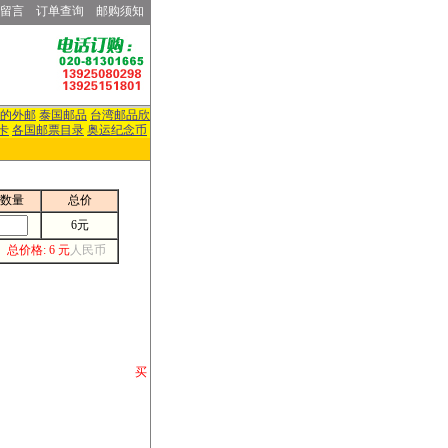
留言
订单查询
邮购须知
的外邮
泰国邮品
台湾邮品欣
卡
各国邮票目录
奥运纪念币
数量
总价
6元
总价格: 6 元
人民币
请你将你购 买
或打电话等各类