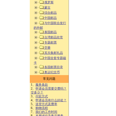
俄罗斯
蒙古
综合邮品
中国邮品
与中国联合发行
的外邮
泰国邮品
台湾邮品欣赏
专题邮票
空册
其乐集邮礼品
中国全套专题磁
卡
各国邮票目录
奥运纪念币
常见问题
1、
服务条款
2、
申请会员需要交费吗？
交多少？
3、
付款方式
4、
申请会员有什么好处？
5、
送货方式及费率
6、
购物流程
7、
我们的工作时间
8、
本廊诚信及售后服务