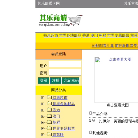
其乐邮币卡网
其乐首
特惠超市
世界各地邮品
香港
澳门
朝鲜
世界专题邮票
前苏
朝鲜邮票汇集
前苏联邮票专
会员登陆
用户
:
密码
:
商品分类
特惠超市
世界各地邮品
点击查看大图
香港
产品介绍:
澳门
X56 扎伊尔 美丽的珊瑚与观
朝鲜
世界专题邮票
其他说明:
前苏联