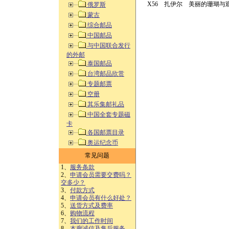
X56 扎伊尔 美丽的珊瑚与观
俄罗斯
蒙古
综合邮品
中国邮品
与中国联合发行
的外邮
泰国邮品
台湾邮品欣赏
专题邮票
空册
其乐集邮礼品
中国全套专题磁
卡
各国邮票目录
奥运纪念币
常见问题
1、
服务条款
2、
申请会员需要交费吗？
交多少？
3、
付款方式
4、
申请会员有什么好处？
5、
送货方式及费率
6、
购物流程
7、
我们的工作时间
8、
本廊诚信及售后服务