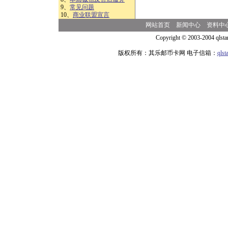
9、
常见问题
10、
商业联盟宣言
网站首页
新闻中心
资料中
Copyright © 2003-2004 qlsta
版权所有：其乐邮币卡网 电子信箱：
qls