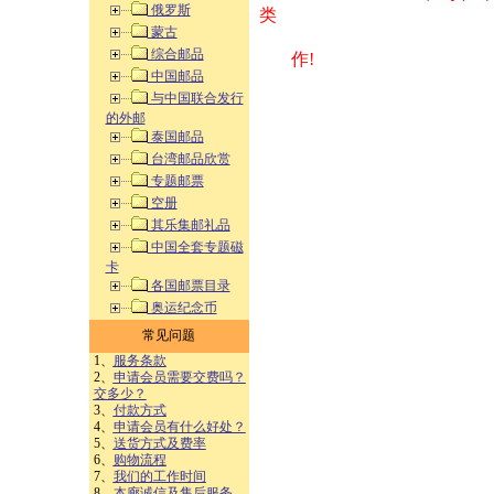
俄罗斯
类 方式告之
蒙古
综合邮品
作!
中国邮品
与中国联合发行
的外邮
泰国邮品
台湾邮品欣赏
专题邮票
空册
其乐集邮礼品
中国全套专题磁
卡
各国邮票目录
奥运纪念币
常见问题
1、
服务条款
2、
申请会员需要交费吗？
交多少？
3、
付款方式
4、
申请会员有什么好处？
5、
送货方式及费率
6、
购物流程
7、
我们的工作时间
8、
本廊诚信及售后服务