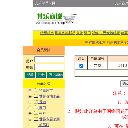
其乐邮币卡网
其乐首
特惠超市
世界各地邮品
香港
澳门
朝鲜
世界专题邮票
前苏
朝鲜邮票汇集
前苏联邮票专
会员登陆
购买
电脑编号
用户
:
7522
港11-
密码
:
商品分类
特惠超市
注意：
世界各地邮品
1、改变商品数量
香港
澳门
2、假如此订单由
朝鲜
买的邮品的“商
世界专题邮票
前苏联
3、可在“