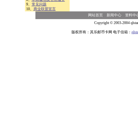
9、
常见问题
10、
商业联盟宣言
网站首页
新闻中心
资料中
Copyright © 2003-2004 qlsta
版权所有：其乐邮币卡网 电子信箱：
qls