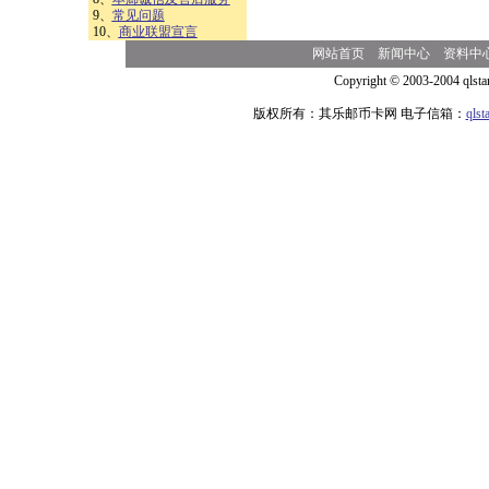
9、
常见问题
10、
商业联盟宣言
网站首页
新闻中心
资料中
Copyright © 2003-2004 qlsta
版权所有：其乐邮币卡网 电子信箱：
qls