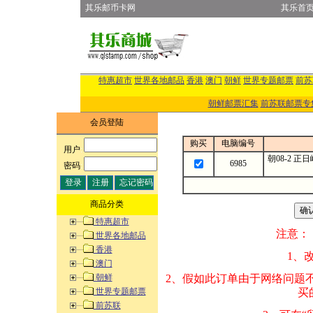
其乐邮币卡网
其乐首
特惠超市
世界各地邮品
香港
澳门
朝鲜
世界专题邮票
前苏
朝鲜邮票汇集
前苏联邮票专
会员登陆
购买
电脑编号
用户
:
朝08-2 
6985
密码
:
商品分类
特惠超市
注意：
世界各地邮品
香港
1、改变商品数量
澳门
朝鲜
2、假如此订单由
世界专题邮票
买的邮品的“商
前苏联