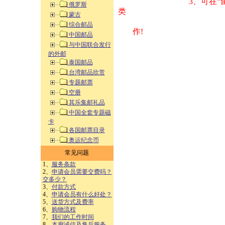
3、可在“
俄罗斯
类 方式告之
蒙古
综合邮品
作!
中国邮品
与中国联合发行
的外邮
泰国邮品
台湾邮品欣赏
专题邮票
空册
其乐集邮礼品
中国全套专题磁
卡
各国邮票目录
奥运纪念币
常见问题
1、
服务条款
2、
申请会员需要交费吗？
交多少？
3、
付款方式
4、
申请会员有什么好处？
5、
送货方式及费率
6、
购物流程
7、
我们的工作时间
8、
本廊诚信及售后服务