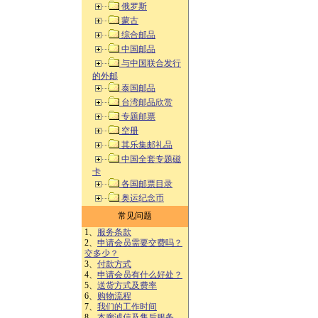
俄罗斯
蒙古
综合邮品
中国邮品
与中国联合发行
的外邮
泰国邮品
台湾邮品欣赏
专题邮票
空册
其乐集邮礼品
中国全套专题磁
卡
各国邮票目录
奥运纪念币
常见问题
1、
服务条款
2、
申请会员需要交费吗？
交多少？
3、
付款方式
4、
申请会员有什么好处？
5、
送货方式及费率
6、
购物流程
7、
我们的工作时间
8、
本廊诚信及售后服务