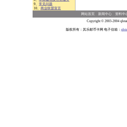
9、
常见问题
10、
商业联盟宣言
网站首页
新闻中心
资料中
Copyright © 2003-2004 qlsta
版权所有：其乐邮币卡网 电子信箱：
qls