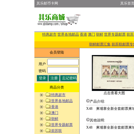
其乐邮币卡网
其乐首
特惠超市
世界各地邮品
香港
澳门
朝鲜
世界专题邮票
前苏
朝鲜邮票汇集
前苏联邮票专
会员登陆
用户
:
密码
:
商品分类
点击查看大图
特惠超市
世界各地邮品
产品介绍:
香港
X48 柬埔寨全新全套邮票柬
澳门
朝鲜
其他说明:
世界专题邮票
X48 柬埔寨全新全套邮票柬
前苏联