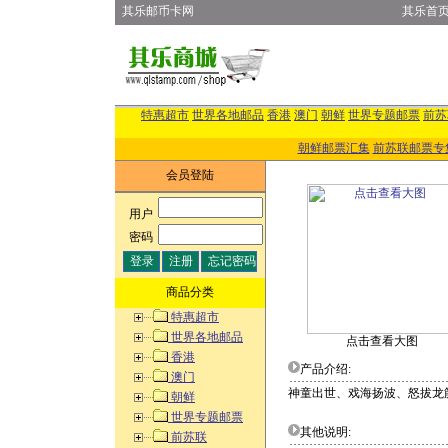
其乐邮币卡网
其乐首
特惠超市
世界各地邮品
香港
澳门
朝鲜
世界专题邮票
前苏
朝鲜邮票汇集
前苏联邮票专
会员登陆
用户
:
密码
:
商品分类
特惠超市
世界各地邮品
点击查看大图
香港
产品介绍:
澳门
神童出世、戏海扬波、怒拔龙
朝鲜
世界专题邮票
其他说明:
前苏联