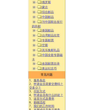
俄罗斯
蒙古
综合邮品
中国邮品
与中国联合发行
的外邮
泰国邮品
台湾邮品欣赏
专题邮票
空册
其乐集邮礼品
中国全套专题磁
卡
各国邮票目录
奥运纪念币
常见问题
1、
服务条款
2、
申请会员需要交费吗？
交多少？
3、
付款方式
4、
申请会员有什么好处？
5、
送货方式及费率
6、
购物流程
7、
我们的工作时间
8、
本廊诚信及售后服务