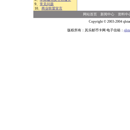
9、
常见问题
10、
商业联盟宣言
网站首页
新闻中心
资料中
Copyright © 2003-2004 qlsta
版权所有：其乐邮币卡网 电子信箱：
qls