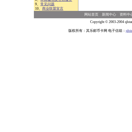
9、
常见问题
10、
商业联盟宣言
网站首页
新闻中心
资料中
Copyright © 2003-2004 qlsta
版权所有：其乐邮币卡网 电子信箱：
qls