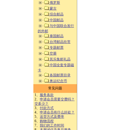
俄罗斯
蒙古
综合邮品
中国邮品
与中国联合发行
的外邮
泰国邮品
台湾邮品欣赏
专题邮票
空册
其乐集邮礼品
中国全套专题磁
卡
各国邮票目录
奥运纪念币
常见问题
1、
服务条款
2、
申请会员需要交费吗？
交多少？
3、
付款方式
4、
申请会员有什么好处？
5、
送货方式及费率
6、
购物流程
7、
我们的工作时间
8、
本廊诚信及售后服务