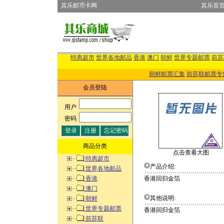
其乐邮币卡网
其乐首
特惠超市
世界各地邮品
香港
澳门
朝鲜
世界专题邮票
前苏
朝鲜邮票汇集
前苏联邮票专
会员登陆
用户
:
密码
:
商品分类
点击查看大图
特惠超市
产品介绍:
世界各地邮品
香港
香港回归金箔
澳门
其他说明:
朝鲜
世界专题邮票
香港回归金箔
前苏联