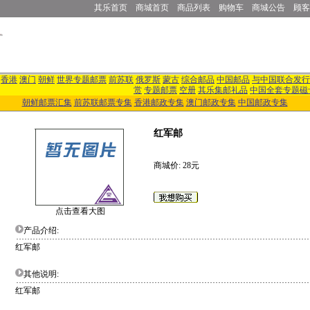
其乐首页
商城首页
商品列表
购物车
商城公告
顾客
香港
澳门
朝鲜
世界专题邮票
前苏联
俄罗斯
蒙古
综合邮品
中国邮品
与中国联合发行
赏
专题邮票
空册
其乐集邮礼品
中国全套专题磁
朝鲜邮票汇集
前苏联邮票专集
香港邮政专集
澳门邮政专集
中国邮政专集
红军邮
商城价: 28元
点击查看大图
产品介绍:
红军邮
其他说明:
红军邮