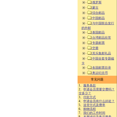
俄罗斯
蒙古
综合邮品
中国邮品
与中国联合发行
的外邮
泰国邮品
台湾邮品欣赏
专题邮票
空册
其乐集邮礼品
中国全套专题磁
卡
各国邮票目录
奥运纪念币
常见问题
1、
服务条款
2、
申请会员需要交费吗？
交多少？
3、
付款方式
4、
申请会员有什么好处？
5、
送货方式及费率
6、
购物流程
7、
我们的工作时间
8、
本廊诚信及售后服务