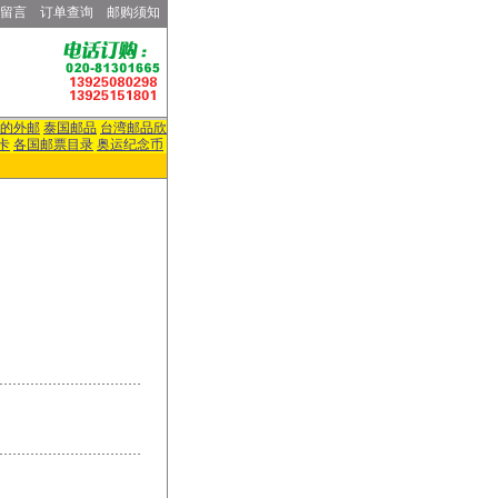
留言
订单查询
邮购须知
的外邮
泰国邮品
台湾邮品欣
卡
各国邮票目录
奥运纪念币