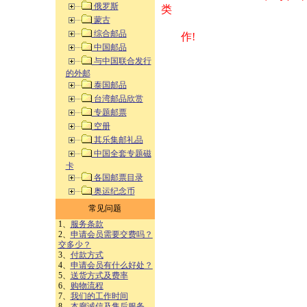
俄罗斯
类 方式告之
蒙古
综合邮品
作!
中国邮品
与中国联合发行
的外邮
泰国邮品
台湾邮品欣赏
专题邮票
空册
其乐集邮礼品
中国全套专题磁
卡
各国邮票目录
奥运纪念币
常见问题
1、
服务条款
2、
申请会员需要交费吗？
交多少？
3、
付款方式
4、
申请会员有什么好处？
5、
送货方式及费率
6、
购物流程
7、
我们的工作时间
8、
本廊诚信及售后服务