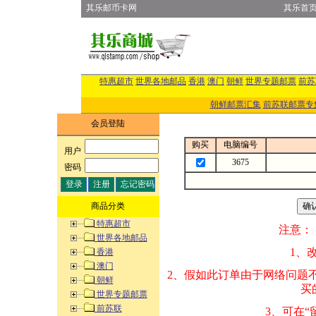
其乐邮币卡网
其乐首
特惠超市
世界各地邮品
香港
澳门
朝鲜
世界专题邮票
前苏
朝鲜邮票汇集
前苏联邮票专
会员登陆
购买
电脑编号
用户
:
3675
密码
:
商品分类
特惠超市
注意：
世界各地邮品
1、改变商品数量
香港
澳门
2、假如此订单由
朝鲜
买的邮品的“商
世界专题邮票
前苏联
3、可在“