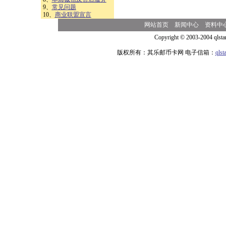
9、
常见问题
10、
商业联盟宣言
网站首页
新闻中心
资料中
Copyright © 2003-2004 qlsta
版权所有：其乐邮币卡网 电子信箱：
qls