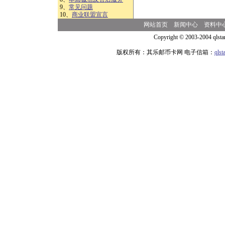
9、
常见问题
10、
商业联盟宣言
网站首页
新闻中心
资料中
Copyright © 2003-2004 qlsta
版权所有：其乐邮币卡网 电子信箱：
qls