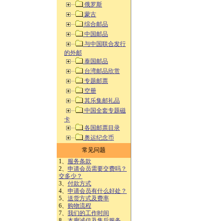
俄罗斯
蒙古
综合邮品
中国邮品
与中国联合发行
的外邮
泰国邮品
台湾邮品欣赏
专题邮票
空册
其乐集邮礼品
中国全套专题磁
卡
各国邮票目录
奥运纪念币
常见问题
1、
服务条款
2、
申请会员需要交费吗？
交多少？
3、
付款方式
4、
申请会员有什么好处？
5、
送货方式及费率
6、
购物流程
7、
我们的工作时间
8、
本廊诚信及售后服务