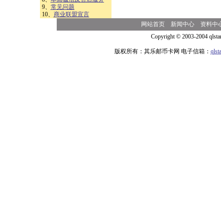
9、
常见问题
10、
商业联盟宣言
网站首页
新闻中心
资料中
Copyright © 2003-2004 qlsta
版权所有：其乐邮币卡网 电子信箱：
qls