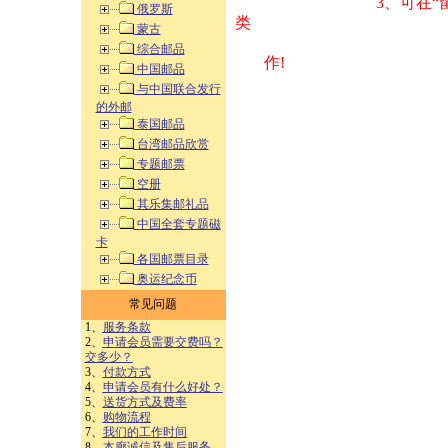
3、可在“
俄罗斯
类 方式告之
蒙古
综合邮品
作!
中国邮品
与中国联合发行
的外邮
泰国邮品
台湾邮品欣赏
专题邮票
空册
其乐集邮礼品
中国全套专题磁
卡
各国邮票目录
奥运纪念币
常见问题
1、
服务条款
2、
申请会员需要交费吗？
交多少？
3、
付款方式
4、
申请会员有什么好处？
5、
送货方式及费率
6、
购物流程
7、
我们的工作时间
8、
本廊诚信及售后服务