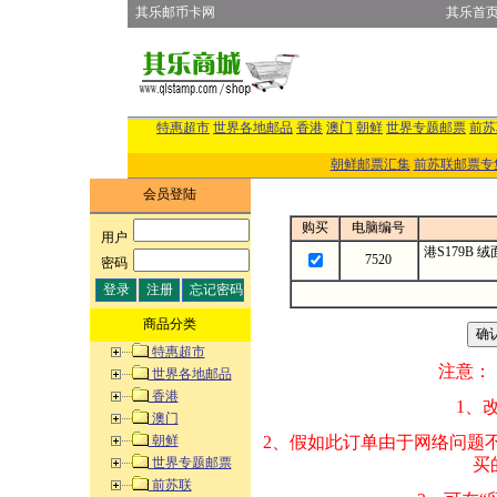
其乐邮币卡网
其乐首
特惠超市
世界各地邮品
香港
澳门
朝鲜
世界专题邮票
前苏
朝鲜邮票汇集
前苏联邮票专
会员登陆
购买
电脑编号
用户
:
港S179B 
7520
密码
:
商品分类
特惠超市
注意：
世界各地邮品
香港
1、改变商品数量
澳门
朝鲜
2、假如此订单由
世界专题邮票
买的邮品的“商
前苏联