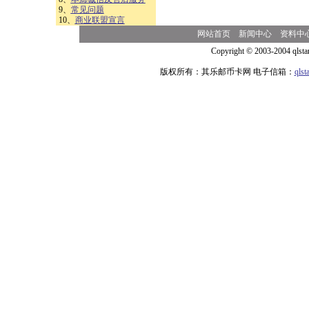
9、
常见问题
10、
商业联盟宣言
网站首页
新闻中心
资料中
Copyright © 2003-2004 qlsta
版权所有：其乐邮币卡网 电子信箱：
qls