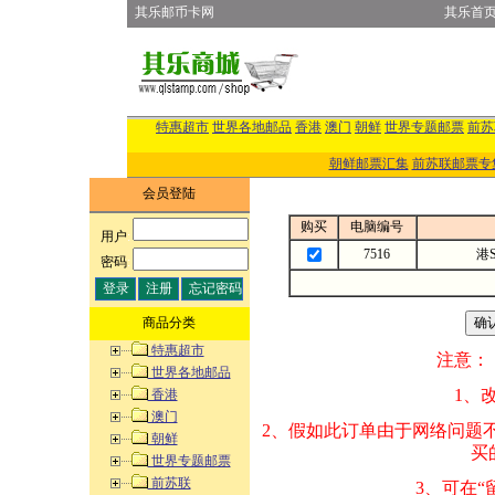
其乐邮币卡网
其乐首
特惠超市
世界各地邮品
香港
澳门
朝鲜
世界专题邮票
前苏
朝鲜邮票汇集
前苏联邮票专
会员登陆
购买
电脑编号
用户
:
7516
港S
密码
:
商品分类
特惠超市
注意：
世界各地邮品
1、改变商品数量
香港
澳门
2、假如此订单由
朝鲜
买的邮品的“商
世界专题邮票
前苏联
3、可在“