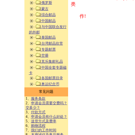
俄罗斯
类 方式告之
蒙古
综合邮品
作!
中国邮品
与中国联合发行
的外邮
泰国邮品
台湾邮品欣赏
专题邮票
空册
其乐集邮礼品
中国全套专题磁
卡
各国邮票目录
奥运纪念币
常见问题
1、
服务条款
2、
申请会员需要交费吗？
交多少？
3、
付款方式
4、
申请会员有什么好处？
5、
送货方式及费率
6、
购物流程
7、
我们的工作时间
8、
本廊诚信及售后服务