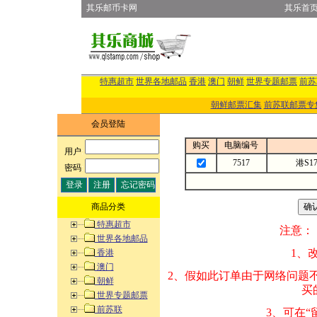
其乐邮币卡网
其乐首
特惠超市
世界各地邮品
香港
澳门
朝鲜
世界专题邮票
前苏
朝鲜邮票汇集
前苏联邮票专
会员登陆
购买
电脑编号
用户
:
7517
港S1
密码
:
商品分类
特惠超市
注意：
世界各地邮品
1、改变商品数量
香港
澳门
2、假如此订单由
朝鲜
买的邮品的“商
世界专题邮票
前苏联
3、可在“