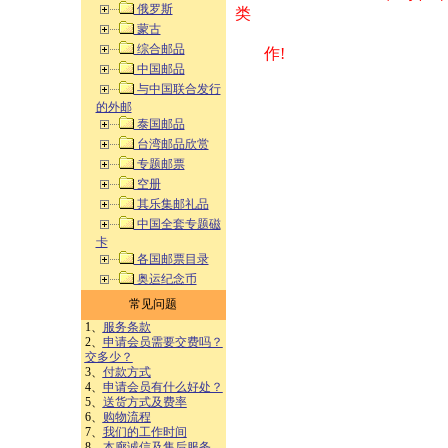
俄罗斯
类 方式告之
蒙古
综合邮品
作!
中国邮品
与中国联合发行
的外邮
泰国邮品
台湾邮品欣赏
专题邮票
空册
其乐集邮礼品
中国全套专题磁
卡
各国邮票目录
奥运纪念币
常见问题
1、
服务条款
2、
申请会员需要交费吗？
交多少？
3、
付款方式
4、
申请会员有什么好处？
5、
送货方式及费率
6、
购物流程
7、
我们的工作时间
8、
本廊诚信及售后服务