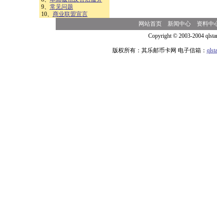
9、
常见问题
10、
商业联盟宣言
网站首页
新闻中心
资料中
Copyright © 2003-2004 qlsta
版权所有：其乐邮币卡网 电子信箱：
qls