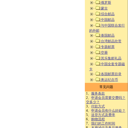
俄罗斯
蒙古
综合邮品
中国邮品
与中国联合发行
的外邮
泰国邮品
台湾邮品欣赏
专题邮票
空册
其乐集邮礼品
中国全套专题磁
卡
各国邮票目录
奥运纪念币
常见问题
1、
服务条款
2、
申请会员需要交费吗？
交多少？
3、
付款方式
4、
申请会员有什么好处？
5、
送货方式及费率
6、
购物流程
7、
我们的工作时间
8、
本廊诚信及售后服务