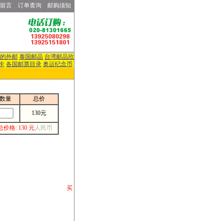
留言
订单查询
邮购须知
的外邮
泰国邮品
台湾邮品欣
卡
各国邮票目录
奥运纪念币
数量
总价
130元
总价格: 130 元
人民币
请你将你购 买
或打电话等各类