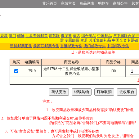
其乐首页
商城首页
商品列表
购物车
商城公告
顾客
香港
澳门
朝鲜
世界专题邮票
前苏联
俄罗斯
蒙古
综合邮品
中国邮品
与中国联合发行
赏
专题邮票
空册
其乐集邮礼品
中国全套专题磁
朝鲜邮票汇集
前苏联邮票专集
香港邮政专集
澳门邮政专集
中国邮政专集
以下是您所选购的物品清单
购买
电脑编号
商品名称
商品价格
商品
港S179A 十二生肖金银邮票小型张
7519
130
- 傲虎巧兔
注意：
1、改变商品数量和减少商品种类需按“确认更改”按钮。
2、假如此订单由于网络问题不能顺利递交时,
的邮品的“商品名称”告诉我们,(不要写电脑编号),谢谢!
3、可在“留言必复”里留言，也可用发邮件
方式告之我们，以便我们能及时为您发货，谢谢合