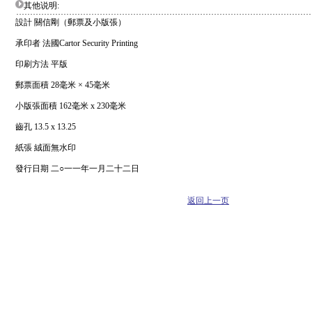
其他说明:
設計 關信剛（郵票及小版張）
承印者 法國Cartor Security Printing
印刷方法 平版
郵票面積 28毫米 × 45毫米
小版張面積 162毫米 x 230毫米
齒孔 13.5 x 13.25
紙張 絨面無水印
發行日期 二○一一年一月二十二日
返回上一页