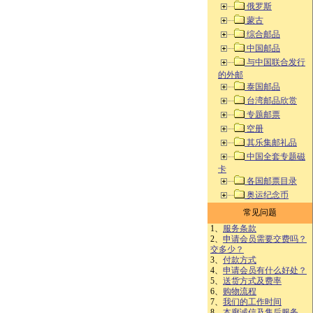
俄罗斯
蒙古
综合邮品
中国邮品
与中国联合发行
的外邮
泰国邮品
台湾邮品欣赏
专题邮票
空册
其乐集邮礼品
中国全套专题磁
卡
各国邮票目录
奥运纪念币
常见问题
1、
服务条款
2、
申请会员需要交费吗？
交多少？
3、
付款方式
4、
申请会员有什么好处？
5、
送货方式及费率
6、
购物流程
7、
我们的工作时间
8、
本廊诚信及售后服务