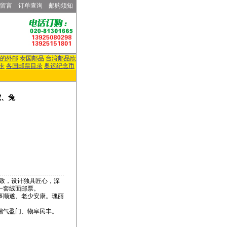
留言
订单查询
邮购须知
的外邮
泰国邮品
台湾邮品欣
卡
各国邮票目录
奥运纪念币
虎、兔
细致，设计独具匠心，深
一套绒面邮票。
事顺遂、老少安康。瑰丽
瑞气盈门、物阜民丰。