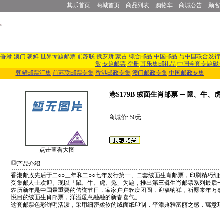
其乐首页
商城首页
商品列表
购物车
商城公告
顾客
香港
澳门
朝鲜
世界专题邮票
前苏联
俄罗斯
蒙古
综合邮品
中国邮品
与中国联合发行
赏
专题邮票
空册
其乐集邮礼品
中国全套专题磁
朝鲜邮票汇集
前苏联邮票专集
香港邮政专集
澳门邮政专集
中国邮政专集
港S179B 绒面生肖邮票 ─ 鼠、牛、
商城价: 50元
点击查看大图
产品介绍:
香港邮政先后于二○○三年和二○○七年发行第一、二套绒面生肖邮票，印刷精巧
受集邮人士欢迎。现以「鼠、牛、虎、兔」为题，推出第三辑生肖邮票系列最后
农历新年是中国最重要的传统节日，家家户户欢庆团圆，迎福纳祥，祈愿来年万
悦目的绒面生肖邮票，洋溢暖意融融的新春喜气。
这套邮票色彩鲜明活泼，采用细密柔软的绒面纸印制，平添典雅富丽之感，寓意