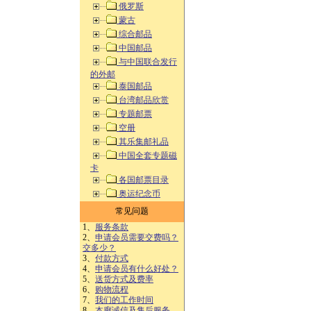
俄罗斯
蒙古
综合邮品
中国邮品
与中国联合发行
的外邮
泰国邮品
台湾邮品欣赏
专题邮票
空册
其乐集邮礼品
中国全套专题磁
卡
各国邮票目录
奥运纪念币
常见问题
1、
服务条款
2、
申请会员需要交费吗？
交多少？
3、
付款方式
4、
申请会员有什么好处？
5、
送货方式及费率
6、
购物流程
7、
我们的工作时间
8、
本廊诚信及售后服务