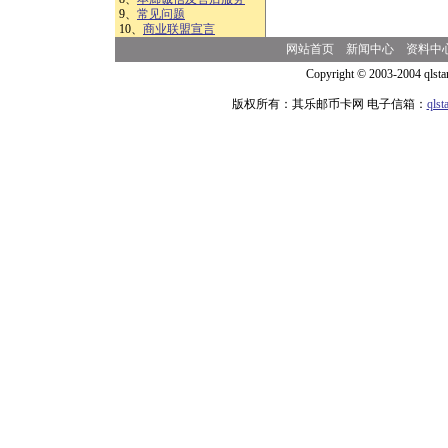
9、
常见问题
10、
商业联盟宣言
网站首页
新闻中心
资料中
Copyright © 2003-2004 qlsta
版权所有：其乐邮币卡网 电子信箱：
qls