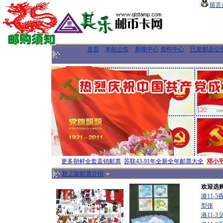
留言
首页
本站公告
新闻中心
资料中心
已发邮品公
更多朝鲜全套盖销邮票
苏联43-91年全新全年邮票大全
邓小
新上架邮票介绍
欢迎选
港11-
型张
港11-