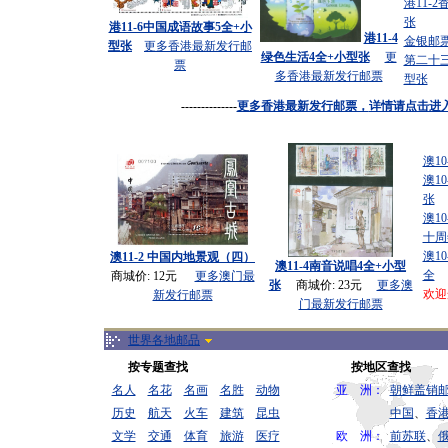
港11-
张
港11-6中国成语故事5全+小
港11-4
金银邮
型张
更多香港最新发行邮
绿色生活4全+小型张
更
第二十
票
多
香港最新发行邮票
型张
--------------
更多香港最新发行邮票，
详情请点击进
澳10
澳1
张
澳1
十周
澳10
澳11-2 中国内地景观（四）
澳11-4南音说唱4全+小型
全
商城价: 12元
更多
澳门最
张
商城价: 23元
更多
澳
欢迎
新发行邮票
门最新发行邮票
世界各地邮品
按专题查找
按地区查找
名人
名花
名画
名胜
动物
亚 洲：
朝鲜盖销
历史
航天
火车
建筑
昆虫
中国
、
香
文学
交通
体育
旅游
医疗
欧 洲：
前苏联
、