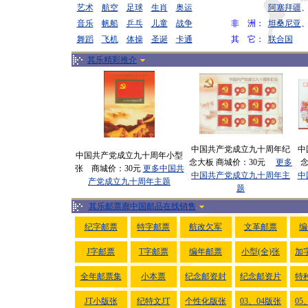
艺术
航空
足球
生肖
奥运
阿塞拜疆
音乐
帆船
乒乓
儿童
战争
非 洲：
坦桑尼亚
舞蹈
飞机
体操
圣诞
卡通
其 它：
联合国
其乐精彩推介
中国共产党成立九十周年纪
中
中国共产党成立九十周年小型
念大板 商城价：30元
更多
张 商城价：30元
更多中国共
中国共产党成立九十周年主
中
产党成立九十周年主题
题
其乐邮票廊中国邮品在线销售
纪字邮票
特字邮票
航改欠军
文革邮票
编
J字邮票
T字邮票
编年邮票
小型(全)张
加
全年邮票集
小本票
纪念邮资封
纪念邮资片
特
JT小版张
纪特文JT
个性化版张
03、04版张
05