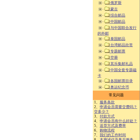
俄罗斯
蒙古
综合邮品
中国邮品
与中国联合发行
的外邮
泰国邮品
台湾邮品欣赏
专题邮票
空册
其乐集邮礼品
中国全套专题磁
卡
各国邮票目录
奥运纪念币
常见问题
1、
服务条款
2、
申请会员需要交费吗？
交多少？
3、
付款方式
4、
申请会员有什么好处？
5、
送货方式及费率
6、
购物流程
7、
我们的工作时间
8、
本廊诚信及售后服务