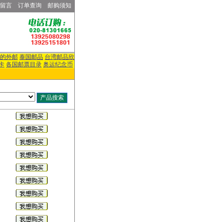
留言
订单查询
邮购须知
的外邮
泰国邮品
台湾邮品欣
卡
各国邮票目录
奥运纪念币