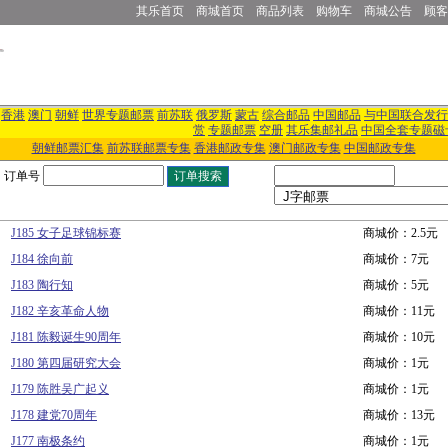
其乐首页
商城首页
商品列表
购物车
商城公告
顾客
香港
澳门
朝鲜
世界专题邮票
前苏联
俄罗斯
蒙古
综合邮品
中国邮品
与中国联合发行
赏
专题邮票
空册
其乐集邮礼品
中国全套专题磁
朝鲜邮票汇集
前苏联邮票专集
香港邮政专集
澳门邮政专集
中国邮政专集
订单号
J185 女子足球锦标赛
商城价：2.5元
J184 徐向前
商城价：7元
J183 陶行知
商城价：5元
J182 辛亥革命人物
商城价：11元
J181 陈毅诞生90周年
商城价：10元
J180 第四届研究大会
商城价：1元
J179 陈胜吴广起义
商城价：1元
J178 建党70周年
商城价：13元
J177 南极条约
商城价：1元