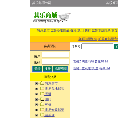
其乐邮币卡网
其乐首
特惠超市
世界各地邮品
香港
澳门
朝鲜
世界专题邮票
前苏
朝鲜邮票汇集
前苏联邮票专
会员登陆
订单号
用户
:
老挝2 鸡蛋花等名花'01 M
密码
:
老挝1 兰花(如兜兰)等'00 M
商品分类
特惠超市
世界各地邮品
香港
澳门
朝鲜
世界专题邮票
前苏联