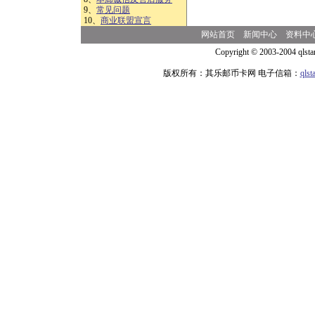
9、
常见问题
10、
商业联盟宣言
网站首页
新闻中心
资料中
Copyright © 2003-2004 qlsta
版权所有：其乐邮币卡网 电子信箱：
qls