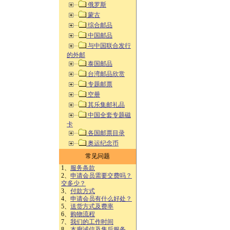
俄罗斯
蒙古
综合邮品
中国邮品
与中国联合发行
的外邮
泰国邮品
台湾邮品欣赏
专题邮票
空册
其乐集邮礼品
中国全套专题磁
卡
各国邮票目录
奥运纪念币
常见问题
1、
服务条款
2、
申请会员需要交费吗？
交多少？
3、
付款方式
4、
申请会员有什么好处？
5、
送货方式及费率
6、
购物流程
7、
我们的工作时间
8、
本廊诚信及售后服务