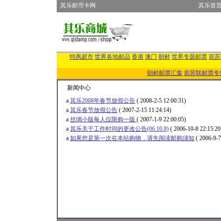
其乐邮币卡网
其乐首
特惠超市
世界各地邮品
香港
澳门
朝鲜
世界专题邮票
前苏
朝鲜邮票汇集
前苏联邮票专
新闻中心
a
其乐2008年春节放假公告
( 2008-2-5 12:00:31)
a
其乐春节放假公告
( 2007-2-15 11:24:14)
a
丝绸小版每人仅限购一版
( 2007-1-9 22:00:05)
a
其乐关于工作时间的更改公告(06.10.8)
( 2006-10-8 22:15:20
a
如果您是第一次在本站购物，请先阅读邮购须知
( 2006-9-7